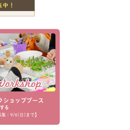
クショップ
ブース
する
集：9/6(日)まで】