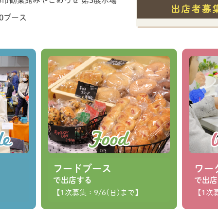
都市勧業館みやこめっせ 第3展示場
00ブース
フードブース
ワー
で出店する
で出店
【1次募集：9/6(日)まで】
【1次募