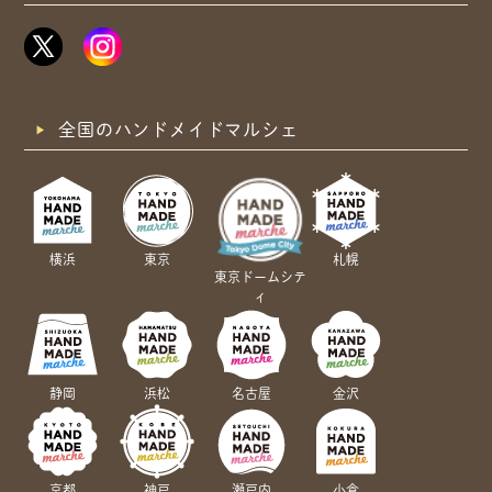
全国のハンドメイドマルシェ
横浜
東京
札幌
東京ドームシテ
ィ
静岡
浜松
名古屋
金沢
京都
神戸
瀬戸内
小倉