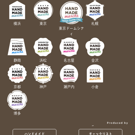
横浜
東京
札幌
東京ドームシテ
ィ
静岡
浜松
名古屋
金沢
京都
神戸
瀬戸内
小倉
博多
ハンドメイド
チェックリスト