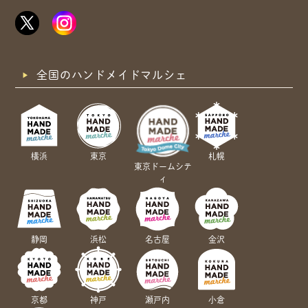
全国のハンドメイドマルシェ
横浜
東京
札幌
東京ドームシテ
ィ
静岡
浜松
名古屋
金沢
京都
神戸
瀬戸内
小倉